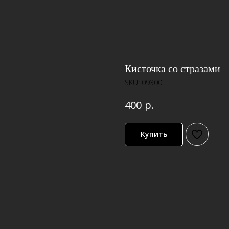
Кисточка со стразами
SKU:
09300
р.
400
Купить