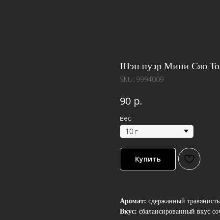
Шэн пуэр Мини Сяо То
SKU:
9994009
р.
90
вес
Купить
Аромат:
сдержанный травянисты
Вкус:
сбалансированный вкус со