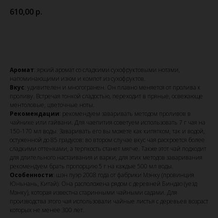
610,00
р.
Купить
Аромат
: яркий аромат со сладкими сухофруктовыми нотами,
напоминающими изюм и компот из сухофруктов.
Вкус
: удивителен и многогранен. Он плавно меняется от пролива к
проливу. Встречая тонкой сладостью, переходит в пряные, освежающе
ментоловые, цветочные ноты.
Рекомендации
: рекомендуем заваривать методом проливов в
чайнике или гайвани. Для чаепития советуем использовать 7 г чая на
150-170 мл воды. Заваривать его вы можете как кипятком, так и водой,
остуженной до 85 градусов: во втором случае вкус чая раскроется более
сладкими оттенками, а терпкость станет мягче. Также этот чай подходит
для длительного настаивания и варки, для этих методов заваривания
рекомендуем брать пропорцию 5 г на каждые 500 мл воды.
Особенности
:
шэн пуэр 2008 года от фабрики Мэнку (провинция
Юньнань, Китай). Она расположена рядом с деревней Биндао (уезд
Мэнку), которая известна старинными чайными садами. Для
производства этого чая использовали чайные листья с деревьев возраст
которых не менее 300 лет.