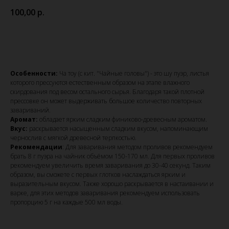
100,00
р.
Купить
Особенности:
Ча тоу (с кит. "Чайные головы") - это шу пуэр, листья
которого прессуются естественным образом на этапе влажного
скирдования под весом остального сырья. Благодаря такой плотной
прессовке он может выдерживать большое количество повторных
завариваний.
Аромат:
обладает ярким сладким финиково-древесным ароматом.
Вкус:
раскрывается насыщенным сладким вкусом, напоминающим
чернослив с мягкой древесной терпкостью.
Рекомендации
: Для заваривания методом проливов рекомендуем
брать 8 г пуэра на чайник объёмом 150-170 мл. Для первых проливов
рекомендуем увеличить время заваривания до 30-40 секунд. Таким
образом, вы сможете с первых глотков наслаждаться ярким и
выразительным вкусом. Также хорошо раскрывается в настаивании и
варке, для этих методов заваривания рекомендуем использовать
пропорцию 5 г на каждые 500 мл воды.