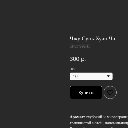
Чжу Сунь Хуан Ча
SKU:
9994511
р.
300
вес
Купить
Аромат:
глубокий и многогранны
травянистой нотой, напоминающе