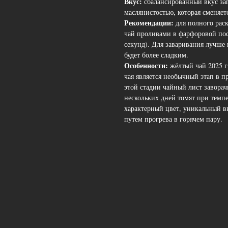
Вкус:
сбалансированный вкус за
маслянистостью, которая сменяе
Рекомендации:
для полного рас
чай проливами в фарфоровой пос
секунд). Для заваривания лучше 
будет более сладким.
Особенности:
жёлтый чай 2025 г
чая является необычный этап в п
этой стадии чайный лист завора
нескольких дней томят при темпе
характерный цвет, уникальный в
путем прогрева в горячем пару.