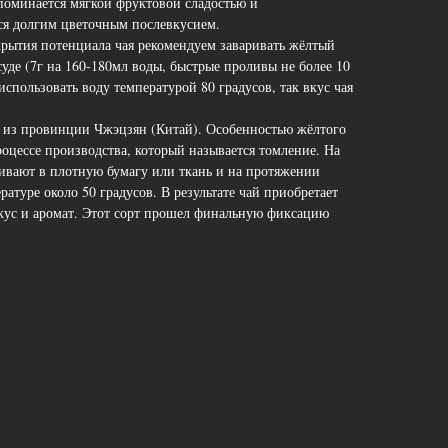
поминается мягкой фруктовой сладостью и
тся долгим цветочным послевкусием.
крытия потенциала чая рекомендуем заваривать жёлтый
уде (7г на 160-180мл воды, быстрые проливы не более 10
использовать воду температурой 80 градусов, так вкус чая
 из провинции Чжэцзян (Китай). Особенностью жёлтого
роцессе производства, который называется томление. На
чивают в плотную бумагу или ткань и на протяжении
ратуре около 50 градусов. В результате чай приобретает
кус и аромат. Этот сорт прошел финальную фиксацию