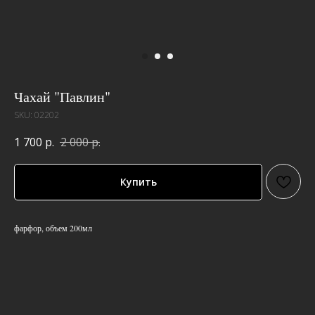
Чахай "Павлин"
SKU:
02202
1 700
р.
2 000
р.
Купить
фарфор, объем 200мл