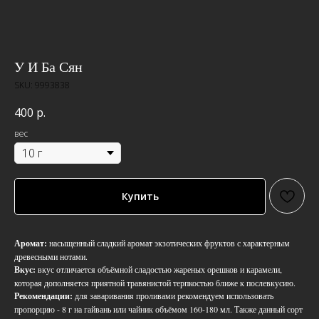
У И Ба Сян
SKU:
9993838
400
р.
вес
Купить
Аромат:
насыщенный сладкий аромат экзотических фруктов с характерным
древесными нотами.
Вкус:
вкус отличается объёмной сладостью жареных орешков и карамели,
которая дополняется приятной травянистой терпкостью ближе к послевкусию.
Рекомендации:
для заваривания проливами рекомендуем использовать
пропорцию - 8 г на гайвань или чайник объёмом 160-180 мл. Также данный сорт