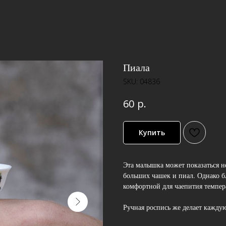
Пиала
SKU:
04836
р.
60
Купить
Эта малышка может показаться н
больших чашек и пиал. Однако бл
комфортной для чаепития темпер
Ручная роспись же делает кажду