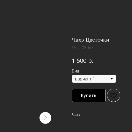
Чахэ Цветочки
SKU:
03057
р.
1 500
Вид
Купить
Чахэ